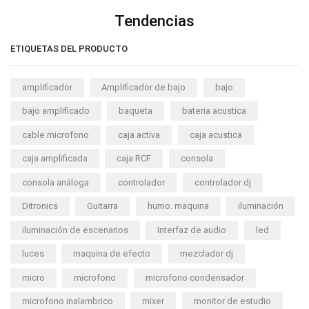
Tendencias
ETIQUETAS DEL PRODUCTO
amplificador
Amplificador de bajo
bajo
bajo amplificado
baqueta
bateria acustica
cable microfono
caja activa
caja acustica
caja amplificada
caja RCF
consola
consola análoga
controlador
controlador dj
Ditronics
Guitarra
humo. maquina
iluminación
iluminación de escenarios
Interfaz de audio
led
luces
maquina de efecto
mezclador dj
micro
microfono
microfono condensador
microfono inalambrico
mixer
monitor de estudio