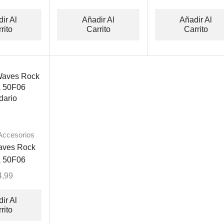
ir Al
Añadir Al
Añadir Al
rito
Carrito
Carrito
Accesorios
aves Rock
a 50F06
dario
4,99
ir Al
rito