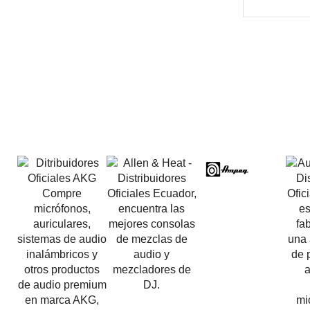
Beta Three N15a MP3 | Caja Activa
$
579,60
$
537,00