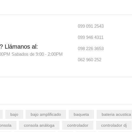
099 091 2543
099 946 4311
?
Llámanos al:
098 226 3653
7:00PM Sabados de 9:00 - 2:00PM
062 960 252
bajo
bajo amplificado
baqueta
bateria acustica
onsola
consola análoga
controlador
controlador dj