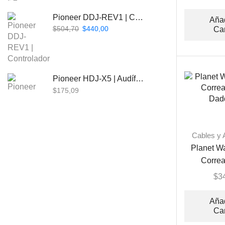
Pioneer DDJ-REV1 | Controlador DJ de 2 canales estilo Scratch
Añad
$
504,70
$
440,00
Car
Pioneer HDJ-X5 | Audífonos para DJ
$
175,09
Cables y 
Beta Three EB118a | Sub Bajo Activo
Planet W
$
901,61
Corre
Dad
$
3
Añad
Bose L1 PRO8 | Vertical Array
Car
$
1.915,80