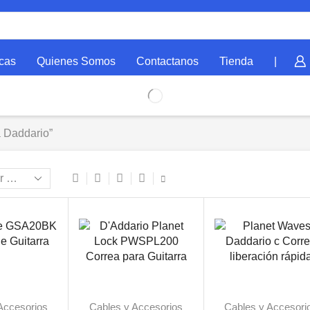
cas
Quienes Somos
Contactanos
Tienda
|
a Daddario”
Accesorios
Cables y Accesorios
Cables y Accesori