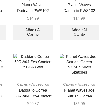
Planet Waves
Planet Waves
ea
Daddario PWS102
Daddario PWS102
a
Correa Polipropileno
Correa Polipropileno
$
14,99
$
14,99
Añadir Al
Añadir Al
Carrito
Carrito
os
Cables y Accesorios
Cables y Accesorios
Daddario Correa
Planet Waves Joe
0
50RW04 Eco-Comfort
Satriani Correa
de
Blue & Gold
50JS05 Silver
$
29,87
$
36,99