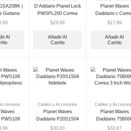
 GSA20BK |
D’Addario Planet Lock
Planet Waves
e Guitarra
PWSPL200 Correa
Daddario c Corr
para Guitarra
liberación rápid
3,99
$
24,99
$
17,99
ir Al
Añadir Al
Añadir Al
rito
Carrito
Carrito
Accesorios
Cables y Accesorios
Cables y Accesori
t Waves
Planet Waves
Planet Waves
o PWS109
Daddario P20S1504
Daddario 75B00
lipropileno
Ndebele
Correa 3 Inch Wi
4,99
$
30,00
$
32,87