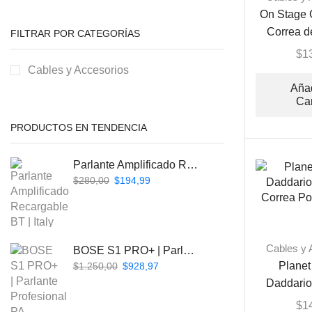
On Stage
Correa d
FILTRAR POR CATEGORÍAS
$
1
Cables y Accesorios
Añad
Car
PRODUCTOS EN TENDENCIA
Parlante Amplificado Recargable BT | Italy Audio ITL-PRO11
$
280,00
$
194,99
Cables y 
BOSE S1 PRO+ | Parlante Profesional PA Inalámbrico
Plane
$
1.250,00
$
928,97
Daddari
Correa Po
$
1