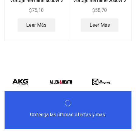
Voltaje Refriline 3000W 2
Voltaje Refriline 2000W 2
Tomas
Tomas
$
75,18
$
58,70
Leer Más
Leer Más
Obtenga las últimas ofertas y más.