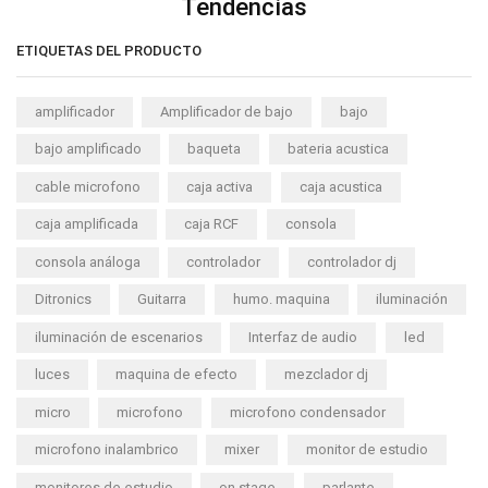
Tendencias
ETIQUETAS DEL PRODUCTO
amplificador
Amplificador de bajo
bajo
bajo amplificado
baqueta
bateria acustica
cable microfono
caja activa
caja acustica
caja amplificada
caja RCF
consola
consola análoga
controlador
controlador dj
Ditronics
Guitarra
humo. maquina
iluminación
iluminación de escenarios
Interfaz de audio
led
luces
maquina de efecto
mezclador dj
micro
microfono
microfono condensador
microfono inalambrico
mixer
monitor de estudio
monitores de estudio
on stage
parlante