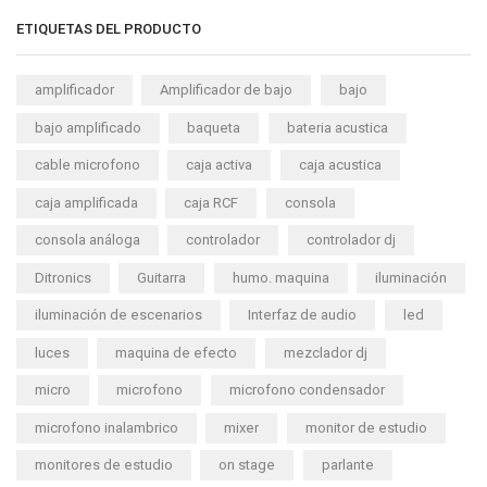
ETIQUETAS DEL PRODUCTO
amplificador
Amplificador de bajo
bajo
bajo amplificado
baqueta
bateria acustica
cable microfono
caja activa
caja acustica
caja amplificada
caja RCF
consola
consola análoga
controlador
controlador dj
Ditronics
Guitarra
humo. maquina
iluminación
iluminación de escenarios
Interfaz de audio
led
luces
maquina de efecto
mezclador dj
micro
microfono
microfono condensador
microfono inalambrico
mixer
monitor de estudio
monitores de estudio
on stage
parlante