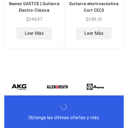
Ibanez GA5TCE | Guitarra
Guitarra electroacústica
Electro-Clásica
Cort CEC5
$
344,97
$
349,16
Leer Más
Leer Más
Obtenga las últimas ofertas y más.