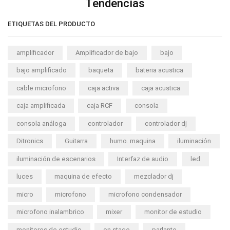
Tendencias
ETIQUETAS DEL PRODUCTO
amplificador
Amplificador de bajo
bajo
bajo amplificado
baqueta
bateria acustica
cable microfono
caja activa
caja acustica
caja amplificada
caja RCF
consola
consola análoga
controlador
controlador dj
Ditronics
Guitarra
humo. maquina
iluminación
iluminación de escenarios
Interfaz de audio
led
luces
maquina de efecto
mezclador dj
micro
microfono
microfono condensador
microfono inalambrico
mixer
monitor de estudio
monitores de estudio
on stage
parlante