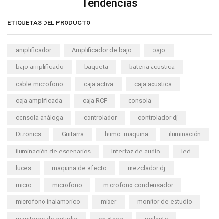
Tendencias
ETIQUETAS DEL PRODUCTO
amplificador
Amplificador de bajo
bajo
bajo amplificado
baqueta
bateria acustica
cable microfono
caja activa
caja acustica
caja amplificada
caja RCF
consola
consola análoga
controlador
controlador dj
Ditronics
Guitarra
humo. maquina
iluminación
iluminación de escenarios
Interfaz de audio
led
luces
maquina de efecto
mezclador dj
micro
microfono
microfono condensador
microfono inalambrico
mixer
monitor de estudio
monitores de estudio
on stage
parlante