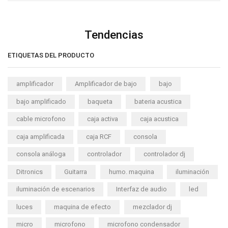
Tendencias
ETIQUETAS DEL PRODUCTO
amplificador
Amplificador de bajo
bajo
bajo amplificado
baqueta
bateria acustica
cable microfono
caja activa
caja acustica
caja amplificada
caja RCF
consola
consola análoga
controlador
controlador dj
Ditronics
Guitarra
humo. maquina
iluminación
iluminación de escenarios
Interfaz de audio
led
luces
maquina de efecto
mezclador dj
micro
microfono
microfono condensador