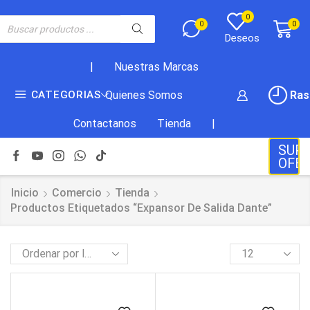
0
0
0
Deseos
|
Nuestras Marcas
Ras
CATEGORIAS
Quienes Somos
Contactanos
Tienda
|
SUP
OFE
Inicio
Comercio
Tienda
Productos Etiquetados “expansor De Salida Dante”