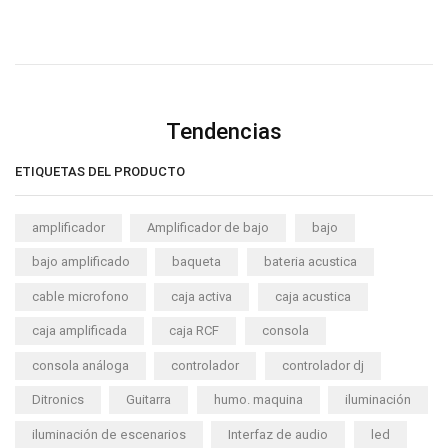
Tendencias
ETIQUETAS DEL PRODUCTO
amplificador
Amplificador de bajo
bajo
bajo amplificado
baqueta
bateria acustica
cable microfono
caja activa
caja acustica
caja amplificada
caja RCF
consola
consola análoga
controlador
controlador dj
Ditronics
Guitarra
humo. maquina
iluminación
iluminación de escenarios
Interfaz de audio
led