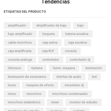
Tendencias
ETIQUETAS DEL PRODUCTO
amplificador
Amplificador de bajo
bajo
bajo amplificado
baqueta
bateria acustica
cable microfono
caja activa
caja acustica
caja amplificada
caja RCF
consola
consola análoga
controlador
controlador dj
Ditronics
Guitarra
humo. maquina
iluminación
iluminación de escenarios
Interfaz de audio
led
luces
maquina de efecto
mezclador dj
micro
microfono
microfono condensador
microfono inalambrico
mixer
monitor de estudio
monitores de estudio
on stage
parlante