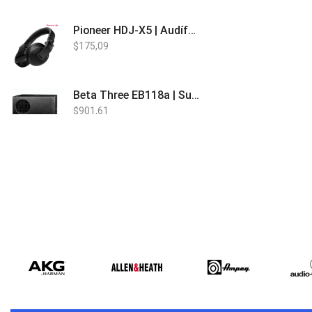
Pioneer HDJ-X5 | Audífonos para DJ
$
175,09
Beta Three EB118a | Sub Bajo Activo
$
901,61
Bose L1 PRO8 | Vertical Array
$
1.915,80
Beta Three N15a MP3 | Caja Activa
$
579,60
$
537,00