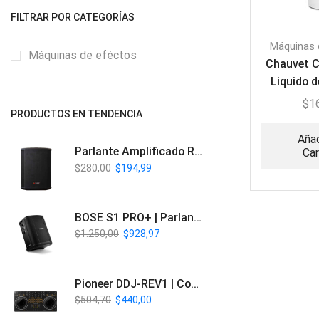
FILTRAR POR CATEGORÍAS
Máquinas 
Máquinas de eféctos
Chauvet 
Liquido d
para Cáma
$
1
PRODUCTOS EN TENDENCIA
Añad
Parlante Amplificado Recargable BT | Italy Audio ITL-PRO11
Car
$
280,00
$
194,99
BOSE S1 PRO+ | Parlante Profesional PA Inalámbrico
$
1.250,00
$
928,97
Pioneer DDJ-REV1 | Controlador DJ de 2 canales estilo Scratch
$
504,70
$
440,00