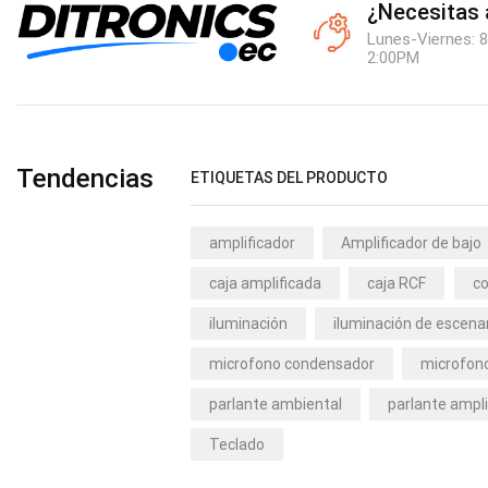
¿Necesitas
Lunes-Viernes: 8
2:00PM
Tendencias
ETIQUETAS DEL PRODUCTO
amplificador
Amplificador de bajo
caja amplificada
caja RCF
co
iluminación
iluminación de escena
microfono condensador
microfono
parlante ambiental
parlante ampli
Teclado