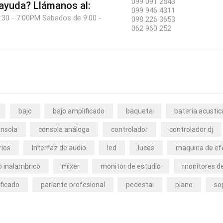
099 091 2543
 ayuda?
Llámanos al:
099 946 4311
:30 - 7:00PM Sabados de 9:00 -
098 226 3653
062 960 252
bajo
bajo amplificado
baqueta
bateria acustic
nsola
consola análoga
controlador
controlador dj
rios
Interfaz de audio
led
luces
maquina de ef
 inalambrico
mixer
monitor de estudio
monitores de
ficado
parlante profesional
pedestal
piano
so