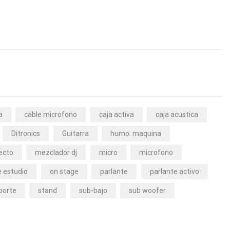
a
cable microfono
caja activa
caja acustica
Ditronics
Guitarra
humo. maquina
ecto
mezclador dj
micro
microfono
 estudio
on stage
parlante
parlante activo
porte
stand
sub-bajo
sub woofer