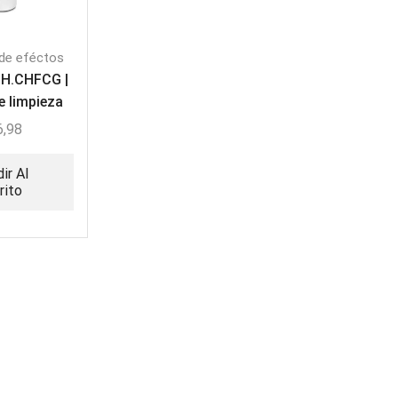
de eféctos
CH.CHFCG |
e limpieza
ra de Humo
6,98
ir Al
rito