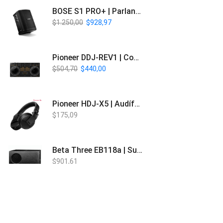
BOSE S1 PRO+ | Parlante Profesional PA Inalámbrico
$
1.250,00
$
928,97
Pioneer DDJ-REV1 | Controlador DJ de 2 canales estilo Scratch
$
504,70
$
440,00
Pioneer HDJ-X5 | Audífonos para DJ
$
175,09
Beta Three EB118a | Sub Bajo Activo
$
901,61
Bose L1 PRO8 | Vertical Array
$
1.915,80