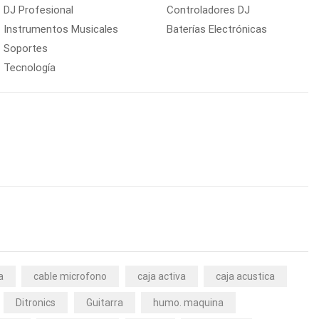
DJ Profesional
Controladores DJ
Instrumentos Musicales
Baterías Electrónicas
Soportes
Tecnología
a
cable microfono
caja activa
caja acustica
Ditronics
Guitarra
humo. maquina