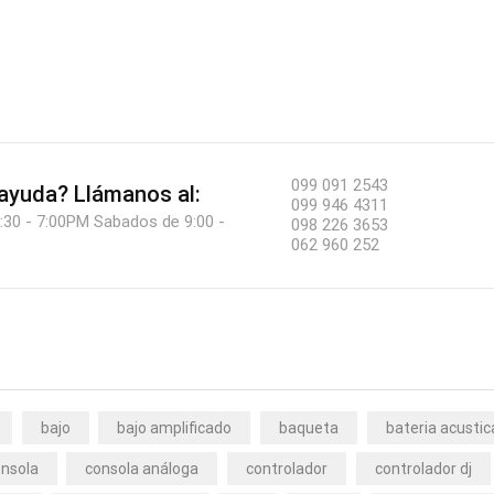
099 091 2543
 ayuda?
Llámanos al:
099 946 4311
:30 - 7:00PM Sabados de 9:00 -
098 226 3653
062 960 252
bajo
bajo amplificado
baqueta
bateria acustic
nsola
consola análoga
controlador
controlador dj