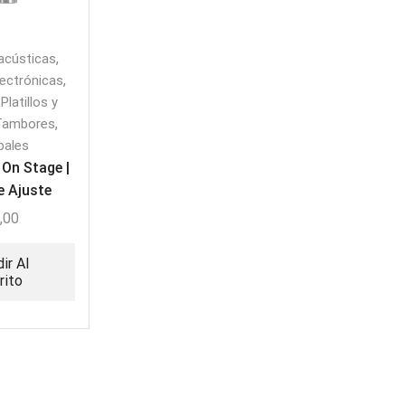
,
acústicas
,
lectrónicas
,
Platillos y
,
Tambores
bales
On Stage |
e Ajuste
Redoblante
,00
ir Al
rito