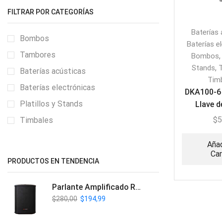
FILTRAR POR CATEGORÍAS
Baterías 
Bombos
Baterías e
Tambores
Bombos
,
Stands
Baterías acústicas
Tim
Baterías electrónicas
DKA100-6 
Platillos y Stands
Llave d
Batería/
$
5
Timbales
Añad
Car
PRODUCTOS EN TENDENCIA
Parlante Amplificado Recargable BT | Italy Audio ITL-PRO11
$
280,00
$
194,99