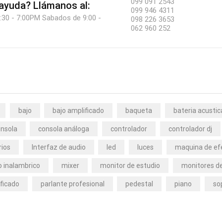
099 091 2543
 ayuda?
Llámanos al:
099 946 4311
:30 - 7:00PM Sabados de 9:00 -
098 226 3653
062 960 252
bajo
bajo amplificado
baqueta
bateria acustic
nsola
consola análoga
controlador
controlador dj
rios
Interfaz de audio
led
luces
maquina de ef
 inalambrico
mixer
monitor de estudio
monitores de
ficado
parlante profesional
pedestal
piano
so