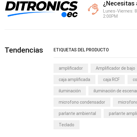
¿Necesitas
Lunes-Viernes: 8
2:00PM
Tendencias
ETIQUETAS DEL PRODUCTO
amplificador
Amplificador de bajo
caja amplificada
caja RCF
co
iluminación
iluminación de escena
microfono condensador
microfono
parlante ambiental
parlante ampli
Teclado