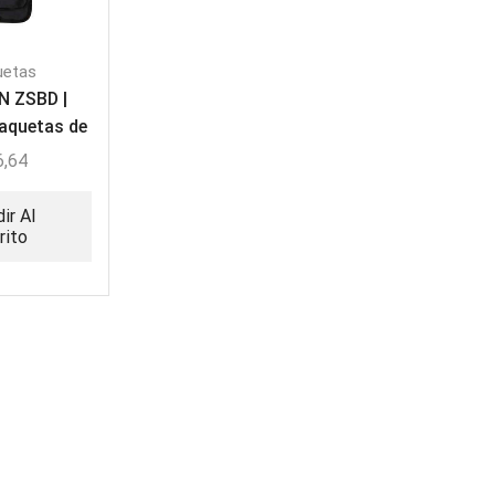
uetas
N ZSBD |
baquetas de
ujo
6,64
ir Al
rito