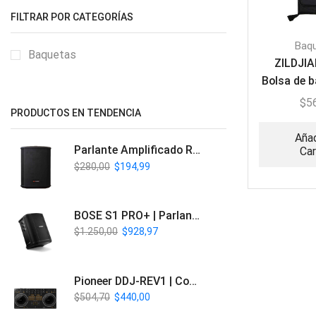
FILTRAR POR CATEGORÍAS
Baq
Baquetas
ZILDJIA
Bolsa de 
l
$
5
PRODUCTOS EN TENDENCIA
Añad
Parlante Amplificado Recargable BT | Italy Audio ITL-PRO11
Car
$
280,00
$
194,99
BOSE S1 PRO+ | Parlante Profesional PA Inalámbrico
$
1.250,00
$
928,97
Pioneer DDJ-REV1 | Controlador DJ de 2 canales estilo Scratch
$
504,70
$
440,00