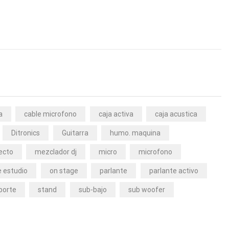
a
cable microfono
caja activa
caja acustica
Ditronics
Guitarra
humo. maquina
ecto
mezclador dj
micro
microfono
 estudio
on stage
parlante
parlante activo
porte
stand
sub-bajo
sub woofer