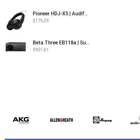
Pioneer HDJ-X5 | Audífonos para DJ
$
175,09
Beta Three EB118a | Sub Bajo Activo
$
901,61
Bose L1 PRO8 | Vertical Array
$
1.915,80
Beta Three N15a MP3 | Caja Activa
$
579,60
$
537,00