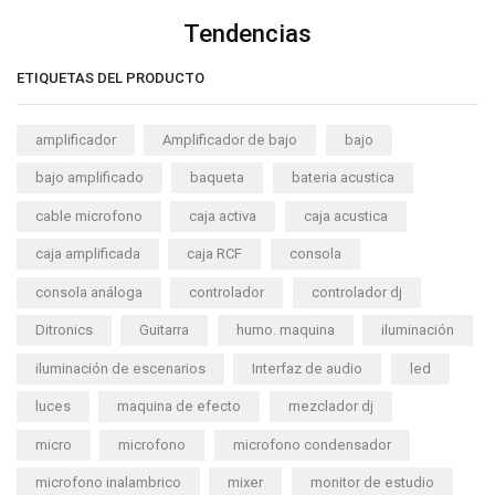
Tendencias
ETIQUETAS DEL PRODUCTO
amplificador
Amplificador de bajo
bajo
bajo amplificado
baqueta
bateria acustica
cable microfono
caja activa
caja acustica
caja amplificada
caja RCF
consola
consola análoga
controlador
controlador dj
Ditronics
Guitarra
humo. maquina
iluminación
iluminación de escenarios
Interfaz de audio
led
luces
maquina de efecto
mezclador dj
micro
microfono
microfono condensador
microfono inalambrico
mixer
monitor de estudio