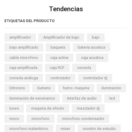
Tendencias
ETIQUETAS DEL PRODUCTO
amplificador
Amplificador de bajo
bajo
bajo amplificado
baqueta
bateria acustica
cable microfono
caja activa
caja acustica
caja amplificada
caja RCF
consola
consola análoga
controlador
controlador dj
Ditronics
Guitarra
humo. maquina
iluminación
iluminación de escenarios
Interfaz de audio
led
luces
maquina de efecto
mezclador dj
micro
microfono
microfono condensador
microfono inalambrico
mixer
monitor de estudio