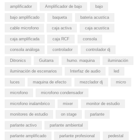
amplificador
Amplificador de bajo
bajo
bajo amplificado
baqueta
bateria acustica
cable microfono
caja activa
caja acustica
caja amplificada
caja RCF
consola
consola análoga
controlador
controlador dj
Ditronics
Guitarra
humo. maquina
iluminación
iluminación de escenarios
Interfaz de audio
led
luces
maquina de efecto
mezclador dj
micro
microfono
microfono condensador
microfono inalambrico
mixer
monitor de estudio
monitores de estudio
on stage
parlante
parlante activo
parlante ambiental
parlante amplificado
parlante profesional
pedestal