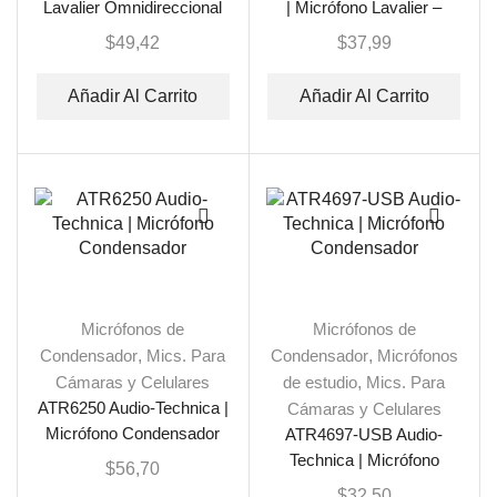
Lavalier Omnidireccional
| Micrófono Lavalier –
Tipo C
Corbatero
$
49,42
$
37,99
Añadir Al Carrito
Añadir Al Carrito
Micrófonos de
Micrófonos de
Condensador
,
Mics. Para
Condensador
,
Micrófonos
Cámaras y Celulares
de estudio
,
Mics. Para
ATR6250 Audio-Technica |
Cámaras y Celulares
Micrófono Condensador
ATR4697-USB Audio-
Technica | Micrófono
$
56,70
Condensador
$
32,50