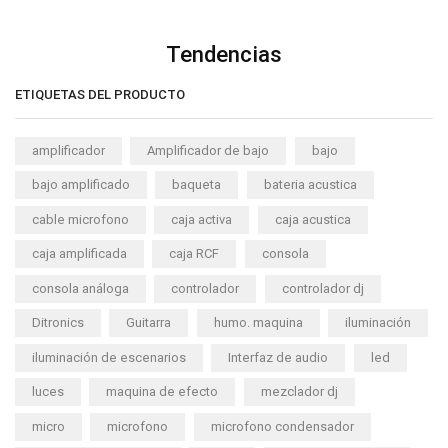
Tendencias
ETIQUETAS DEL PRODUCTO
amplificador
Amplificador de bajo
bajo
bajo amplificado
baqueta
bateria acustica
cable microfono
caja activa
caja acustica
caja amplificada
caja RCF
consola
consola análoga
controlador
controlador dj
Ditronics
Guitarra
humo. maquina
iluminación
iluminación de escenarios
Interfaz de audio
led
luces
maquina de efecto
mezclador dj
micro
microfono
microfono condensador