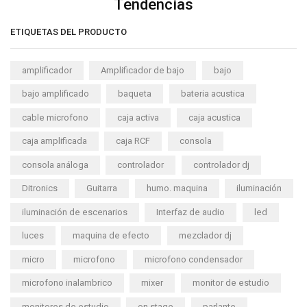
Tendencias
ETIQUETAS DEL PRODUCTO
amplificador
Amplificador de bajo
bajo
bajo amplificado
baqueta
bateria acustica
cable microfono
caja activa
caja acustica
caja amplificada
caja RCF
consola
consola análoga
controlador
controlador dj
Ditronics
Guitarra
humo. maquina
iluminación
iluminación de escenarios
Interfaz de audio
led
luces
maquina de efecto
mezclador dj
micro
microfono
microfono condensador
microfono inalambrico
mixer
monitor de estudio
monitores de estudio
on stage
parlante