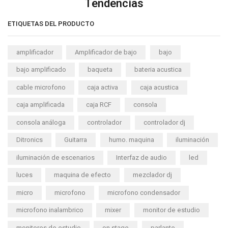
Tendencias
ETIQUETAS DEL PRODUCTO
amplificador
Amplificador de bajo
bajo
bajo amplificado
baqueta
bateria acustica
cable microfono
caja activa
caja acustica
caja amplificada
caja RCF
consola
consola análoga
controlador
controlador dj
Ditronics
Guitarra
humo. maquina
iluminación
iluminación de escenarios
Interfaz de audio
led
luces
maquina de efecto
mezclador dj
micro
microfono
microfono condensador
microfono inalambrico
mixer
monitor de estudio
monitores de estudio
on stage
parlante