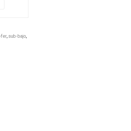
Garantía
de fabrica
en
todos los productos
Varios metodos
de pago
fer
,
sub-bajo
,