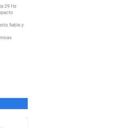
ta 29 Hz
impacto
nto fiable y
ómicas
Envio
100%
Gratis
productos seleccionados