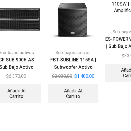
Sub-bajo
ES-POWER
| Sub Bajo 
Sub-bajos activos
Sub-bajos activos
1
$
33
CF SUB 9006-AS |
FBT SUBLINE 115SA |
Sub Bajo Activo
Subwoofer Activo
Añad
1400W
Car
$
6.370,00
$
2.030,00
$
1.400,00
Añadir Al
Añadir Al
Carrito
Carrito