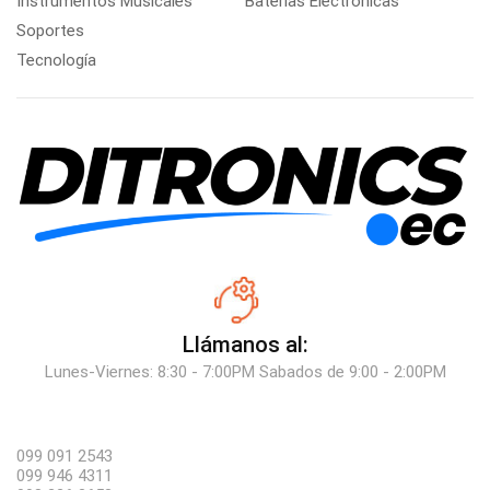
Instrumentos Musicales
Baterías Electrónicas
Soportes
Tecnología
Llámanos al:
Lunes-Viernes: 8:30 - 7:00PM Sabados de 9:00 - 2:00PM
099 091 2543
099 946 4311