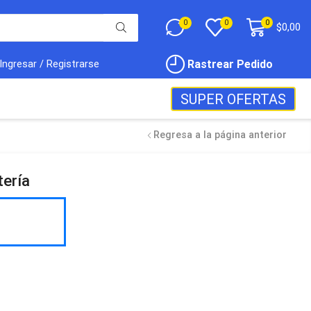
0
0
0
$
0,00
Rastrear Pedido
Ingresar / Registrarse
SUPER OFERTAS
Regresa a la página anterior
ería