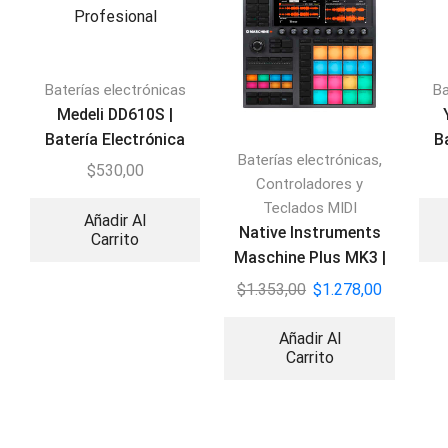
Baterías electrónicas
Ba
Medeli DD610S |
Batería Electrónica
B
,
Baterías electrónicas
Profesional
$
530,00
Controladores y
Teclados MIDI
Añadir Al
Native Instruments
Carrito
Maschine Plus MK3 |
Caja de Ritmos y MIDI
$
1.353,00
$
1.278,00
Añadir Al
Carrito