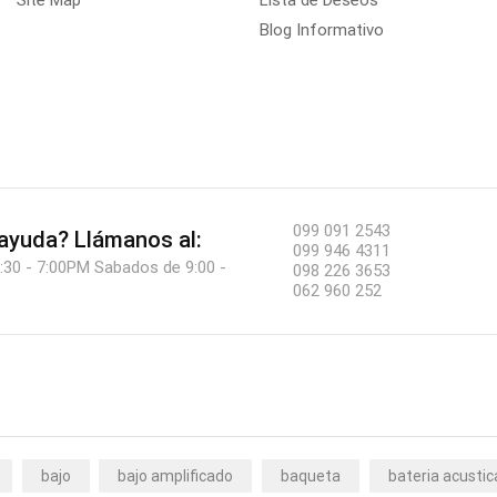
Site Map
Lista de Deseos
Blog Informativo
099 091 2543
 ayuda?
Llámanos al:
099 946 4311
:30 - 7:00PM Sabados de 9:00 -
098 226 3653
062 960 252
bajo
bajo amplificado
baqueta
bateria acustic