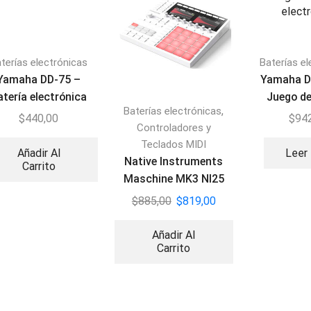
terías electrónicas
Baterías e
Yamaha DD-75 –
Yamaha D
atería electrónica
Juego de
,
Baterías electrónicas
elect
$
440,00
$
94
Controladores y
Teclados MIDI
Añadir Al
Leer
Native Instruments
Carrito
Maschine MK3 NI25
Retrospective
$
885,00
$
819,00
Añadir Al
Carrito