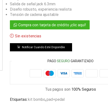
Salida de señal jack 6.3mm
Diseño robusto, experiencia realista
Tensión de cadena ajustable
Compra con tarjeta de crédito ¡clic aquí!
Sin existencias
Notificar Cuando Esté Disponible
PAGO
SEGURO
GARANTIZADO
Tus pagos son
100% Seguros
Etiquetas:
kit bombo
,
pad+pedal