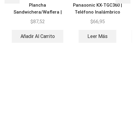
Plancha
Panasonic KX-TGC360 |
Sandwichera/Waflera |
Teléfono Inalámbrico
Oster CG120
DECT
$
87,52
$
66,95
Añadir Al Carrito
Leer Más