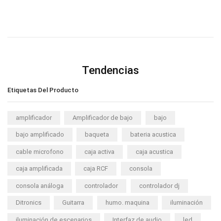
Tendencias
Etiquetas Del Producto
amplificador
Amplificador de bajo
bajo
bajo amplificado
baqueta
bateria acustica
cable microfono
caja activa
caja acustica
caja amplificada
caja RCF
consola
consola análoga
controlador
controlador dj
Ditronics
Guitarra
humo. maquina
iluminación
iluminación de escenarios
Interfaz de audio
led