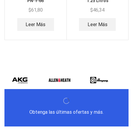
PN-Y-66
1.25 Litros
$
61,80
$
46,34
Leer Más
Leer Más
Obtenga las últimas ofertas y más.