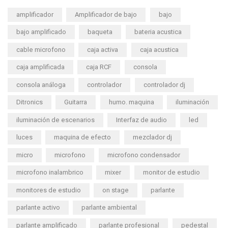
amplificador
Amplificador de bajo
bajo
bajo amplificado
baqueta
bateria acustica
cable microfono
caja activa
caja acustica
caja amplificada
caja RCF
consola
consola análoga
controlador
controlador dj
Ditronics
Guitarra
humo. maquina
iluminación
iluminación de escenarios
Interfaz de audio
led
luces
maquina de efecto
mezclador dj
micro
microfono
microfono condensador
microfono inalambrico
mixer
monitor de estudio
monitores de estudio
on stage
parlante
parlante activo
parlante ambiental
parlante amplificado
parlante profesional
pedestal