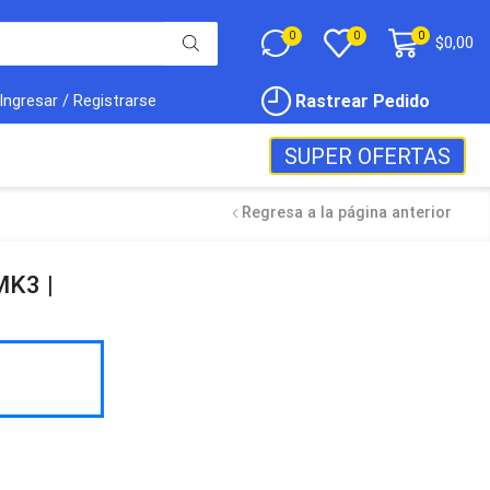
0
0
0
$
0,00
Rastrear Pedido
Ingresar / Registrarse
SUPER OFERTAS
Regresa a la página anterior
MK3 |