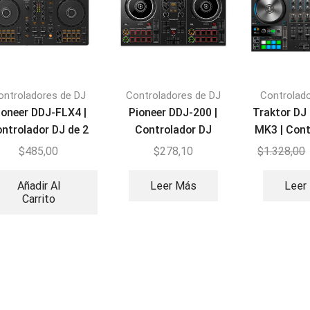
ontroladores de DJ
Controladores de DJ
Controlad
ioneer DDJ-FLX4 |
Pioneer DDJ-200 |
Traktor DJ
ntrolador DJ de 2
Controlador DJ
MK3 | Cont
anales Rekordbox
Inteligente de 2
D
$
485,00
$
278,10
$
1.328,00
canales
Añadir Al
Leer Más
Leer
Carrito