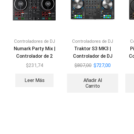
Controladores de DJ
Controladores de DJ
C
Numark Party Mix |
Traktor S3 MK3 |
P
Controlador de 2
Controlador de DJ
Co
canales
c
$
231,74
$
807,00
$
727,00
Leer Más
Añadir Al
Carrito