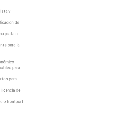
ista y
ficación de
na pista o
nte para la
gonómico
ctiles para
rtos para
 licencia de
ce o Beatport
Envio
100%
Gratis
productos seleccionados