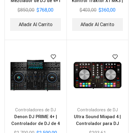
Mezclador de DJ de 4+1
Kontrol Traktor X1 MK3 |
canales
Controlador de DJ
$
850,00
$
768,00
$
403,00
$
360,00
Añadir Al Carrito
Añadir Al Carrito
Controladores de DJ
Controladores de DJ
Denon DJ PRIME 4+ |
Ultra Sound Mixpad 4 |
Controlador de DJ de 4
Controlador para DJ
Decks
$
2.700,00
$
2.590,00
$
293,61