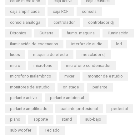
cable microfono
caja activa
caja acustica
caja amplificada
caja RCF
consola
consola análoga
controlador
controlador dj
Ditronics
Guitarra
humo. maquina
iluminación
iluminación de escenarios
Interfaz de audio
led
luces
maquina de efecto
mezclador dj
micro
microfono
microfono condensador
microfono inalambrico
mixer
monitor de estudio
monitores de estudio
on stage
parlante
parlante activo
parlante ambiental
parlante amplificado
parlante profesional
pedestal
piano
soporte
stand
sub-bajo
sub woofer
Teclado