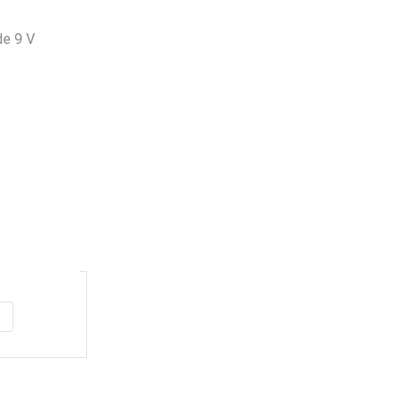
de 9 V
Envio
100%
Gratis
productos seleccionados