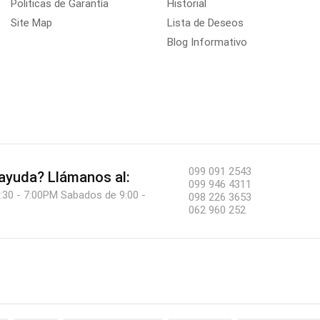
Politicas de Garantía
Historial
Site Map
Lista de Deseos
Blog Informativo
099 091 2543
 ayuda?
Llámanos al:
099 946 4311
:30 - 7:00PM Sabados de 9:00 -
098 226 3653
062 960 252