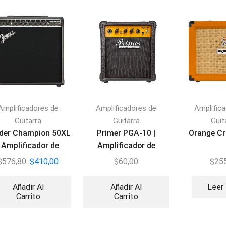
Amplificadores de
Amplificadores de
Amplific
Guitarra
Guitarra
Guit
der Champion 50XL
Primer PGA-10 |
Orange C
| Amplificador de
Amplificador de
Guitarra
Guitarra 10W
$
576,80
$
410,00
$
60,00
$
25
Añadir Al
Añadir Al
Leer
Carrito
Carrito