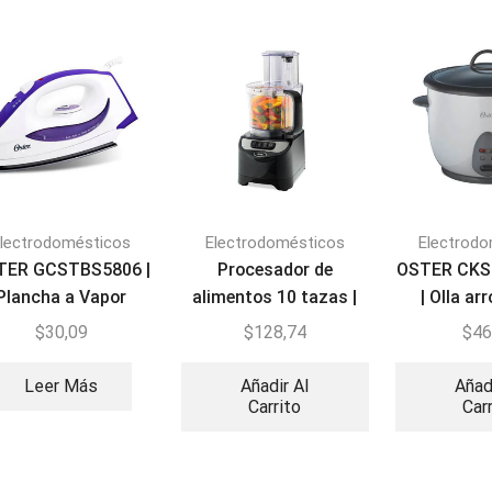
lectrodomésticos
Electrodomésticos
Electrod
TER GCSTBS5806 |
Procesador de
OSTER CK
Plancha a Vapor
alimentos 10 tazas |
| Olla ar
Oster FPSTFP1355
ta
$
30,09
$
128,74
$
46
Leer Más
Añadir Al
Añad
Carrito
Car