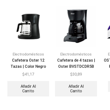
Electrodomésticos
Electrodomésticos
E
Cafetera Oster 12
Cafetera de 4 tazas |
OS
Tazas | Color Negro
Oster BVSTDCDR5B
900W BVSTDCDW12-
$
41,17
$
30,89
013
Añadir Al
Añadir Al
Carrito
Carrito