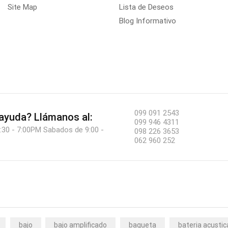
Site Map
Lista de Deseos
Blog Informativo
099 091 2543
 ayuda?
Llámanos al:
099 946 4311
:30 - 7:00PM Sabados de 9:00 -
098 226 3653
062 960 252
bajo
bajo amplificado
baqueta
bateria acustic