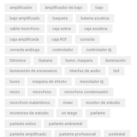
amplificador
Amplificador de bajo
bajo
bajo amplificado
baqueta
bateria acustica
cable microfono
caja activa
caja acustica
caja amplificada
caja RCF
consola
consola análoga
controlador
controlador dj
Ditronics
Guitarra
humo. maquina
iluminación
iluminación de escenarios
Interfaz de audio
led
luces
maquina de efecto
mezclador dj
micro
microfono
microfono condensador
microfono inalambrico
mixer
monitor de estudio
monitores de estudio
on stage
parlante
parlante activo
parlante ambiental
parlante amplificado
parlante profesional
pedestal