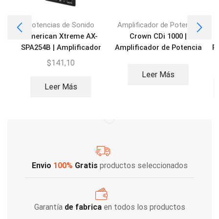
Potencias de Sonido
Amplificador de Potencia
American Xtreme AX-
Crown CDi 1000 |
SPA254B | Amplificador
Amplificador de Potencia
P
para caja
de 2 canales 500W
$
141,10
Leer Más
Leer Más
Envio
100%
Gratis
productos seleccionados
Garantía
de fabrica
en todos los productos