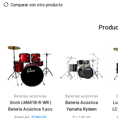
Comparar con otro producto
Produc
Baterías acústicas
Baterías acústicas
Orich LM601B-R-WR |
Batería Acústica
Lu
Batería Acústica 5 pcs
Yamaha Rydeen
LC
RDP2F5 Black Glitter
$
365,65
$
289,00
$
1.140,00