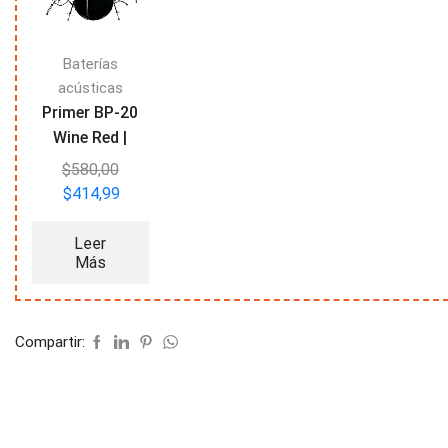
Baterías
acústicas
Primer BP-20
Wine Red |
Bateria
$
580,00
Acústica Roja
$
414,99
Leer
Más
Compartir: