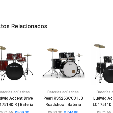
tos Relacionados
Baterías acústicas
Baterías acústicas
Baterías 
dwig Accent Drive
Pearl RS525SCC31JB
Ludwig Ac
17514DIR | Batería
Roadshow | Bateria
LC17511DIR
Acústica 7 pcs
Acústica Jet Black
Acústic
$
571,65
$
509,00
$
890,00
$
744,99
$
571,65