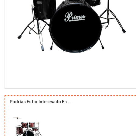
Podrías Estar Interesado En …