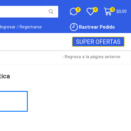
0
0
0
$
0,00
Rastrear Pedido
Ingresar / Registrarse
SUPER OFERTAS
Regresa a la página anterior
tica