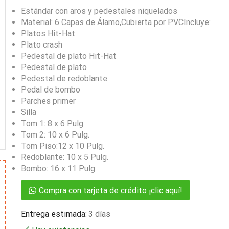
Estándar con aros y pedestales niquelados
Material: 6 Capas de Álamo,Cubierta por PVCIncluye:
Platos Hit-Hat
Plato crash
Pedestal de plato Hit-Hat
Pedestal de plato
Pedestal de redoblante
Pedal de bombo
Parches primer
Silla
Tom 1: 8 x 6 Pulg.
Tom 2: 10 x 6 Pulg.
Tom Piso:12 x 10 Pulg.
Redoblante: 10 x 5 Pulg.
Bombo: 16 x 11 Pulg.
Compra con tarjeta de crédito ¡clic aquí!
Entrega estimada:
3 días