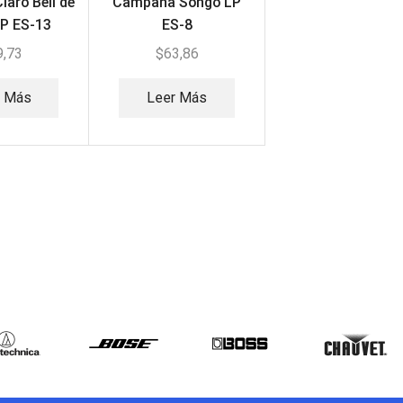
aro Bell de
Campana Songo LP
P ES-13
ES-8
9,73
$
63,86
r Más
Leer Más