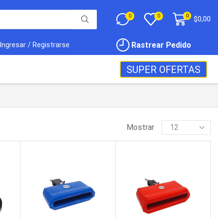
0
0
0
$
0,00
Rastrear Pedido
Ingresar / Registrarse
SUPER OFERTAS
Mostrar