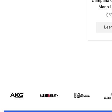
Campana Cl
Mano L
$
5
Lee