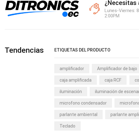
¿Necesitas
Lunes-Viernes: 8
2:00PM
Tendencias
ETIQUETAS DEL PRODUCTO
amplificador
Amplificador de bajo
caja amplificada
caja RCF
co
iluminación
iluminación de escena
microfono condensador
microfono
parlante ambiental
parlante ampli
Teclado