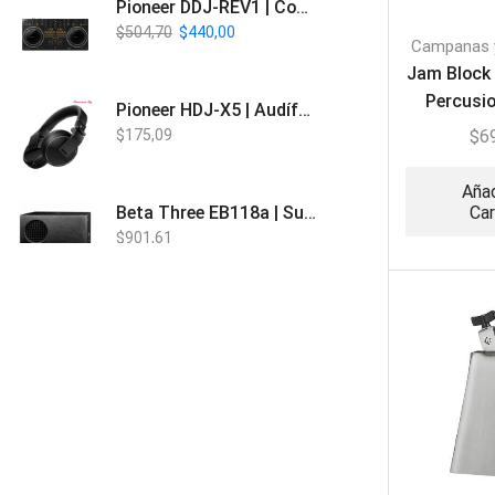
Pioneer DDJ-REV1 | Controlador DJ de 2 canales estilo Scratch
$
504,70
$
440,00
Campanas 
Jam Block 
Percusi
Pioneer HDJ-X5 | Audífonos para DJ
$
6
$
175,09
Añad
Car
Beta Three EB118a | Sub Bajo Activo
$
901,61
Bose L1 PRO8 | Vertical Array
$
1.915,80
Beta Three N15a MP3 | Caja Activa
$
579,60
$
537,00