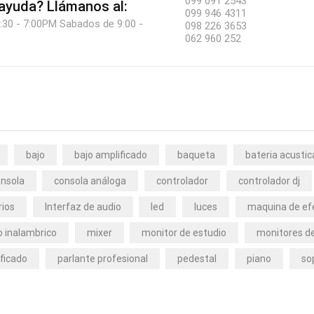
099 091 2543
 ayuda?
Llámanos al:
099 946 4311
:30 - 7:00PM Sabados de 9:00 -
098 226 3653
062 960 252
bajo
bajo amplificado
baqueta
bateria acustic
nsola
consola análoga
controlador
controlador dj
rios
Interfaz de audio
led
luces
maquina de ef
 inalambrico
mixer
monitor de estudio
monitores de
ficado
parlante profesional
pedestal
piano
so