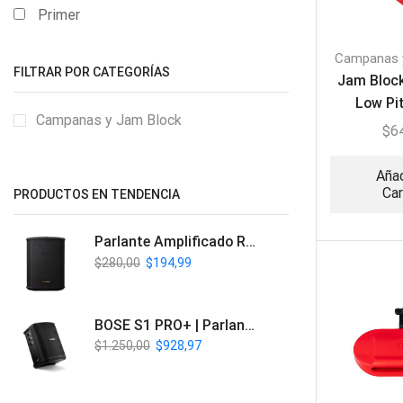
Primer
Campanas 
FILTRAR POR CATEGORÍAS
Jam Block
Low Pi
Campanas y Jam Block
$
6
Añad
Car
PRODUCTOS EN TENDENCIA
Parlante Amplificado Recargable BT | Italy Audio ITL-PRO11
$
280,00
$
194,99
BOSE S1 PRO+ | Parlante Profesional PA Inalámbrico
$
1.250,00
$
928,97