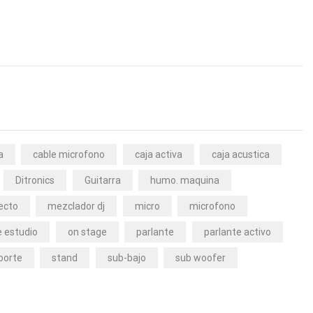
a
cable microfono
caja activa
caja acustica
Ditronics
Guitarra
humo. maquina
ecto
mezclador dj
micro
microfono
 estudio
on stage
parlante
parlante activo
porte
stand
sub-bajo
sub woofer