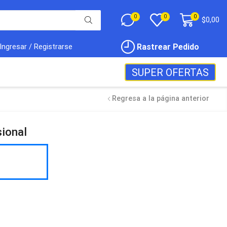
0
0
0
$
0,00
Rastrear Pedido
Ingresar / Registrarse
SUPER OFERTAS
Regresa a la página anterior
ional