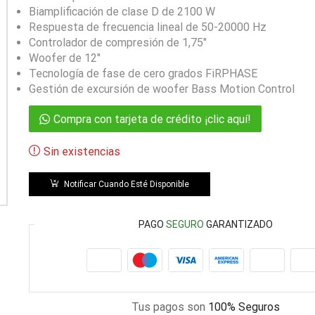
Biamplificación de clase D de 2100 W
Respuesta de frecuencia lineal de 50-20000 Hz
Controlador de compresión de 1,75″
Woofer de 12″
Tecnología de fase de cero grados FiRPHASE
Gestión de excursión de woofer Bass Motion Control
Compra con tarjeta de crédito ¡clic aquí!
Sin existencias
Notificar Cuando Esté Disponible
PAGO
SEGURO
GARANTIZADO
Tus pagos son
100% Seguros