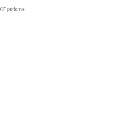
Garantía
de fabrica
en
RCF
,
parlante
,
todos los productos
Varios metodos
de pago