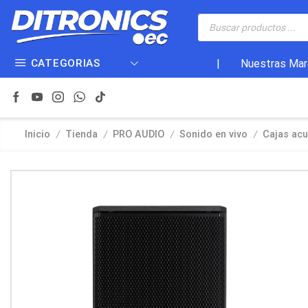
CATEGORIAS
|
Nuestras Mar
/
/
/
/
Inicio
Tienda
PRO AUDIO
Sonido en vivo
Cajas acu