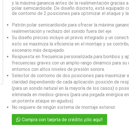
y la máxima ganancia antes de la realimentación gracias a
polar semicardioide. De diseño discreto, está equipado c
de contorno de 2 posiciones para optimizar el ataque y la 
Patrón polar semicardioide para ofrecer la máxima gananc
realimentación y rechazo del sonido fuera del eje.
Su diseño preciso incluye un previo integrado y un conec
esto se maximiza la eficiencia en el montaje y se contribu
escenario más despejado.
Respuesta en frecuencia personalizada para bombos y ap
frecuencias graves con un amplio rango dinámico para su
entornos con altos niveles de presión sonora.
Selector de contorno de dos posiciones para maximizar el
claridad dependiendo de cada aplicación: posición de res
(para un sonido natural en la mayoría de los casos) o pos
eliminada en medios-graves (para una pegada enérgica en
un potente ataque en agudos).
No requiere de ningún sistema de montaje exterior.
Compra con tarjeta de crédito ¡clic aquí!