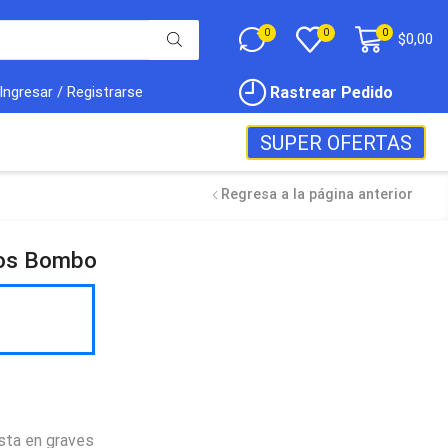
0
0
0
$
0,00
Rastrear Pedido
Ingresar / Registrarse
SUPER OFERTAS
Regresa a la página anterior
tos Bombo
sta en graves