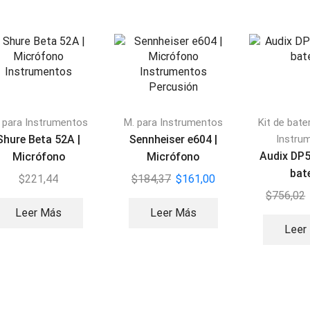
 para Instrumentos
M. para Instrumentos
Kit de bate
Shure Beta 52A |
Sennheiser e604 |
Instru
Audix DP5
Micrófono
Micrófono
bat
Instrumentos
Instrumentos
$
221,44
$
184,37
$
161,00
Percusión
$
756,02
Leer Más
Leer Más
Leer