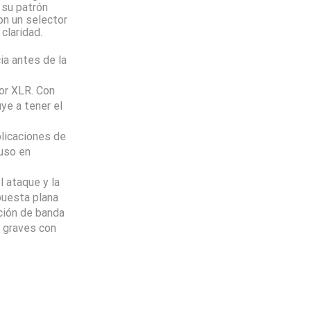
 su patrón
on un selector
claridad.
ia antes de la
tor XLR. Con
ye a tener el
licaciones de
 uso en
 ataque y la
puesta plana
ición de banda
 graves con
Envio
100%
Gratis
productos seleccionados