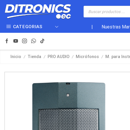
CATEGORIAS
|
Nuestras Mar
/
/
/
/
Inicio
Tienda
PRO AUDIO
Micrófonos
M. para Ins