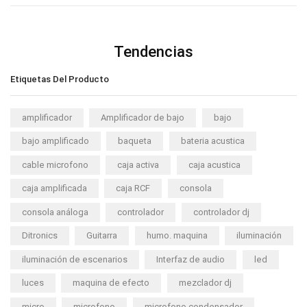
Tendencias
Etiquetas Del Producto
amplificador
Amplificador de bajo
bajo
bajo amplificado
baqueta
bateria acustica
cable microfono
caja activa
caja acustica
caja amplificada
caja RCF
consola
consola análoga
controlador
controlador dj
Ditronics
Guitarra
humo. maquina
iluminación
iluminación de escenarios
Interfaz de audio
led
luces
maquina de efecto
mezclador dj
micro
microfono
microfono condensador