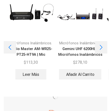
Micrófonos Inalámbricos.
Micrófonos Inalámbricos.
M
Audio Master AM-WR25-
Gemini UHF 6200HL |
PT25-HT9A | Mic
Micrófonos Inalámbricos
Inalámbrico Diadema
Diadema
$
113,30
$
278,10
Leer Más
Añadir Al Carrito