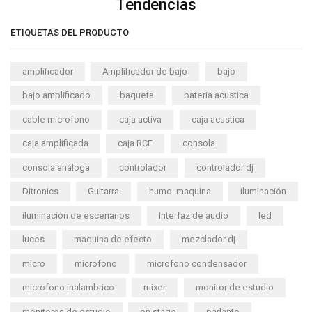
Tendencias
ETIQUETAS DEL PRODUCTO
amplificador
Amplificador de bajo
bajo
bajo amplificado
baqueta
bateria acustica
cable microfono
caja activa
caja acustica
caja amplificada
caja RCF
consola
consola análoga
controlador
controlador dj
Ditronics
Guitarra
humo. maquina
iluminación
iluminación de escenarios
Interfaz de audio
led
luces
maquina de efecto
mezclador dj
micro
microfono
microfono condensador
microfono inalambrico
mixer
monitor de estudio
monitores de estudio
on stage
parlante