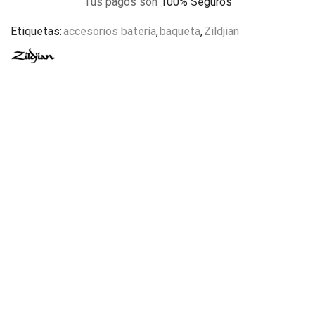
Tus pagos son
100% Seguros
Etiquetas:
accesorios batería
,
baqueta
,
Zildjian