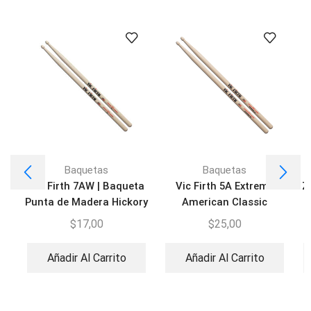
Baquetas
Baquetas
Vic Firth 7AW | Baqueta
Vic Firth 5A Extreme
Z
Punta de Madera Hickory
American Classic
Drumsticks X5A
$
17,00
$
25,00
Añadir Al Carrito
Añadir Al Carrito