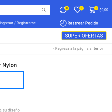
0
0
0
$
0,00
Rastrear Pedido
Ingresar / Registrarse
SUPER OFERTAS
Regresa a la página anterior
 Nylon
a su diseño