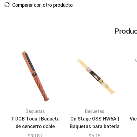
Comparar con otro producto
Produc
Baquetas
Baquetas
T-DCB Toca | Baqueta
On Stage OSS HW5A |
Vic
de cencerro doble
Baquetas para batería
5A
$
30,87
$
5,15