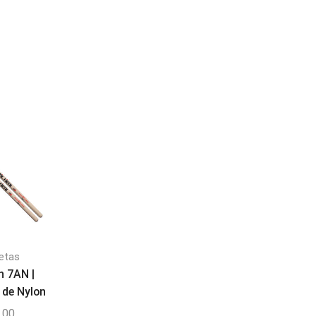
etas
Baquetas
Baquetas
th 7AN |
Baquetas ZASDG |
Zildjian Z7A | Baque
 de Nylon
Zildjian DAVID GROHL
para batería 7A
,00
$
13,99
$
14,99