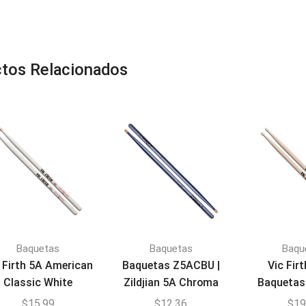
tos Relacionados
Baquetas
Baquetas
Baqu
 Firth 5A American
Baquetas Z5ACBU |
Vic Fir
Classic White
Zildjian 5A Chroma
Baquetas
Drumsticks 5AW
Blue
$
15,99
$
12,36
$
19