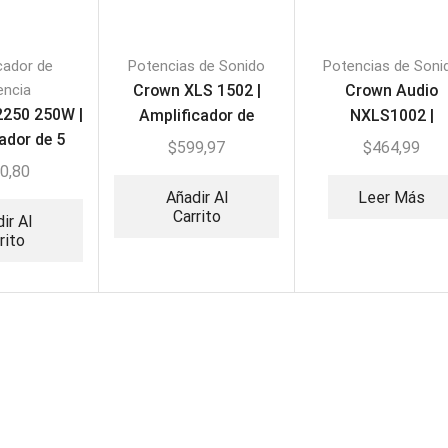
cador de
Potencias de Sonido
Potencias de Soni
encia
Crown XLS 1502 |
Crown Audio
2250 250W |
Amplificador de
NXLS1002 |
ador de 5
Potencia Profesional
Amplificador d
$
599,97
$
464,99
T/USB/FM
Potencia profesio
0,80
Añadir Al
Leer Más
Carrito
ir Al
rito