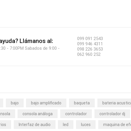
099 091 2543
 ayuda?
Llámanos al:
099 946 4311
:30 - 7:00PM Sabados de 9:00 -
098 226 3653
062 960 252
bajo
bajo amplificado
baqueta
bateria acustic
nsola
consola análoga
controlador
controlador dj
rios
Interfaz de audio
led
luces
maquina de ef