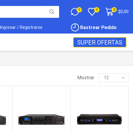
0
0
0
$
0,00
Rastrear Pedido
Ingresar / Registrarse
SUPER OFERTAS
Mostrar