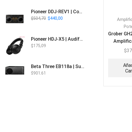
Pioneer DDJ-REV1 | Controlador DJ de 2 canales estilo Scratch
$
504,70
$
440,00
Amplifi
Pot
Grober GH
Pioneer HDJ-X5 | Audífonos para DJ
Amplific
$
175,09
Zonas B
$
37
Añad
Beta Three EB118a | Sub Bajo Activo
Car
$
901,61
Bose L1 PRO8 | Vertical Array
$
1.915,80
Beta Three N15a MP3 | Caja Activa
$
579,60
$
537,00