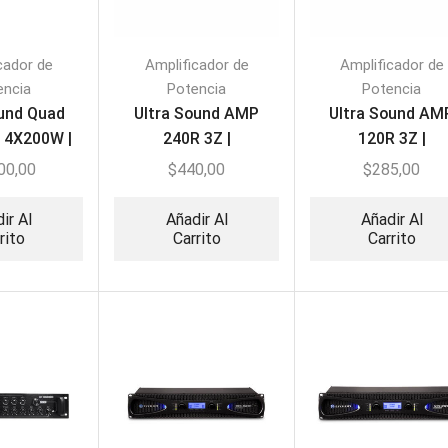
cador de
Amplificador de
Amplificador de
encia
Potencia
Potencia
ound Quad
Ultra Sound AMP
Ultra Sound AM
 4X200W |
240R 3Z |
120R 3Z |
cador con
Amplificador de 3
Amplificador de
00,00
$
440,00
$
285,00
esador
Zonas
Zonas
ir Al
Añadir Al
Añadir Al
rito
Carrito
Carrito