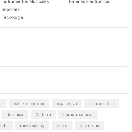
Instrumentos Musicales
Baterías Electrónicas
Soportes
Tecnología
a
cable microfono
caja activa
caja acustica
Ditronics
Guitarra
humo. maquina
ecto
mezclador dj
micro
microfono