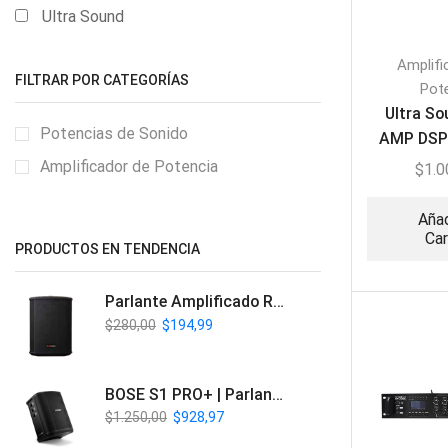
Ultra Sound
Amplifi
FILTRAR POR CATEGORÍAS
Pot
Ultra S
Potencias de Sonido
AMP DSP
Amplifi
Amplificador de Potencia
$
1.0
Proc
Añad
Car
PRODUCTOS EN TENDENCIA
Parlante Amplificado Recargable BT | Italy Audio ITL-PRO11
$
280,00
$
194,99
BOSE S1 PRO+ | Parlante Profesional PA Inalámbrico
$
1.250,00
$
928,97