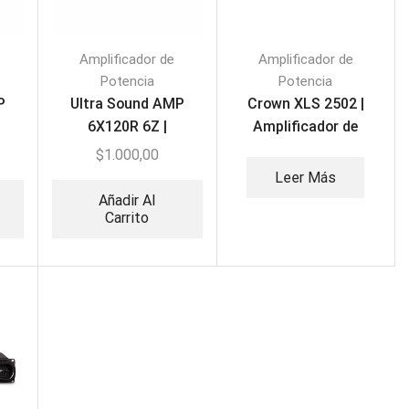
Amplificador de
Amplificador de
Potencia
Potencia
P
Ultra Sound AMP
Crown XLS 2502 |
6X120R 6Z |
Amplificador de
 3
Amplificador de 6
Potencia 775W
$
1.000,00
Zonas
Leer Más
Añadir Al
Carrito