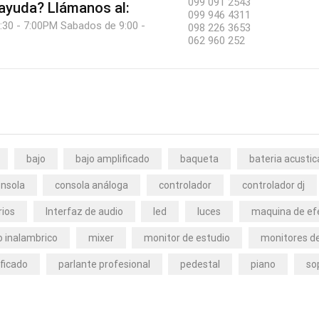
099 091 2543
 ayuda?
Llámanos al:
099 946 4311
:30 - 7:00PM Sabados de 9:00 -
098 226 3653
062 960 252
bajo
bajo amplificado
baqueta
bateria acustic
nsola
consola análoga
controlador
controlador dj
rios
Interfaz de audio
led
luces
maquina de ef
 inalambrico
mixer
monitor de estudio
monitores de
ficado
parlante profesional
pedestal
piano
so