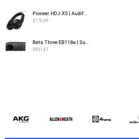
Pioneer HDJ-X5 | Audífonos para DJ
$
175,09
Beta Three EB118a | Sub Bajo Activo
$
901,61
Bose L1 PRO8 | Vertical Array
$
1.915,80
Beta Three N15a MP3 | Caja Activa
$
579,60
$
537,00