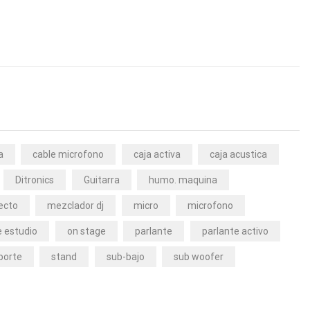
a
cable microfono
caja activa
caja acustica
Ditronics
Guitarra
humo. maquina
ecto
mezclador dj
micro
microfono
 estudio
on stage
parlante
parlante activo
porte
stand
sub-bajo
sub woofer