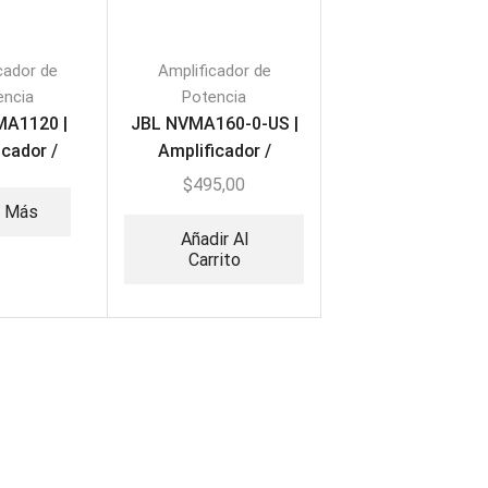
cador de
Amplificador de
encia
Potencia
MA1120 |
JBL NVMA160-0-US |
icador /
Amplificador /
 Comercial
Mezclador Comercial
$
495,00
20W
1x60W
r Más
Añadir Al
Carrito