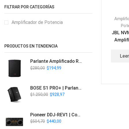
FILTRAR POR CATEGORÍAS
Amplifi
Amplificador de Potencia
Pot
JBL NV
Amplif
PRODUCTOS EN TENDENCIA
Mezclador
1
Lee
Parlante Amplificado Recargable BT | Italy Audio ITL-PRO11
$
280,00
$
194,99
BOSE S1 PRO+ | Parlante Profesional PA Inalámbrico
$
1.250,00
$
928,97
Pioneer DDJ-REV1 | Controlador DJ de 2 canales estilo Scratch
$
504,70
$
440,00