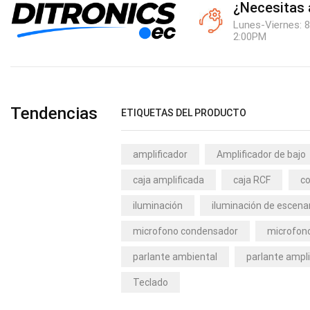
¿Necesitas
Lunes-Viernes: 8
2:00PM
Tendencias
ETIQUETAS DEL PRODUCTO
amplificador
Amplificador de bajo
caja amplificada
caja RCF
co
iluminación
iluminación de escena
microfono condensador
microfono
parlante ambiental
parlante ampli
Teclado