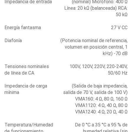
Impedancia de entrada
(nominal) Micrófono: 400 Ω
Línea: 20 kΩ (balanceada) RCA:
50 kΩ
Energía fantasma
27 V CC
Diafonía
(Potencia nominal de referencia,
volumen en posición central, 1
kHz) -70 dB
Tensiones nominales
100V, 120V, 220V, 220-240V,
de línea de CA
50/60 Hz
Impedancia de carga
(Salida de baja impedancia,
mínima
salida de 70 V, salida de 100 V)
VMA160: 4 Ω, 80 Ω, 160 Ω
VMA1120: 4 Ω, 40 Ω, 80 Ω
VMA1240: 4 Ω, 20 Ω, 40 Ω
Temperatura/Humedad
De 0 °C a 35 °C a 95 % de
de funcionamiento
humedad relativa (sin