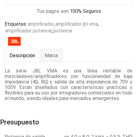
Tus pagos son
100% Seguros
Etiquetas:
amplificador
,
amplificador jbl vma
,
amplificador potencia
,
potencia
Descripción
Marca
La serie JBL VMA es una línea rentable de
mezcladores/amplificadores con funcionalidad de baja
impedancia (4Ω, 8Ω) y salida de alta impedancia de 70V y
100V. Están diseñados con características prácticas y
flexibles para su uso por integradores comerciales en todo
el mundo, siendo ideales para mercados emergentes.
Presupuesto
Potencia de salida
en 4 Ω u 8 Ω; 1 kHz, ≤ 0,5 % THD