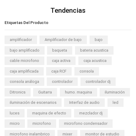
Tendencias
Etiquetas Del Producto
amplificador
Amplificador de bajo
bajo
bajo amplificado
baqueta
bateria acustica
cable microfono
caja activa
caja acustica
caja amplificada
caja RCF
consola
consola análoga
controlador
controlador dj
Ditronics
Guitarra
humo. maquina
iluminación
iluminación de escenarios
Interfaz de audio
led
luces
maquina de efecto
mezclador dj
micro
microfono
microfono condensador
microfono inalambrico
mixer
monitor de estudio