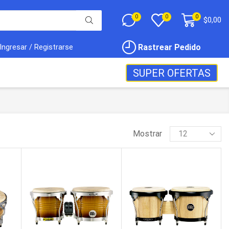
0
0
0
$
0,00
Rastrear Pedido
Ingresar / Registrarse
SUPER OFERTAS
Mostrar