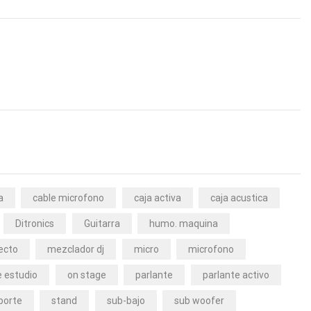
a
cable microfono
caja activa
caja acustica
Ditronics
Guitarra
humo. maquina
ecto
mezclador dj
micro
microfono
 estudio
on stage
parlante
parlante activo
porte
stand
sub-bajo
sub woofer