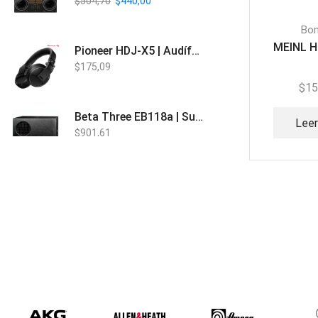
$
504,70
$
440,00
Bo
MEINL 
Pioneer HDJ-X5 | Audífonos para DJ
$
175,09
$
15
Beta Three EB118a | Sub Bajo Activo
Lee
$
901,61
Bose L1 PRO8 | Vertical Array
$
1.915,80
Beta Three N15a MP3 | Caja Activa
$
579,60
$
537,00