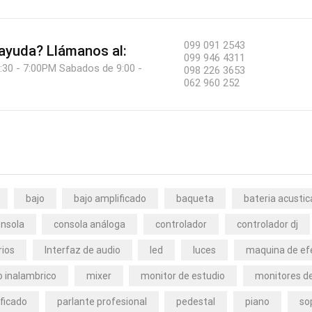
099 091 2543
 ayuda?
Llámanos al:
099 946 4311
:30 - 7:00PM Sabados de 9:00 -
098 226 3653
062 960 252
bajo
bajo amplificado
baqueta
bateria acustic
nsola
consola análoga
controlador
controlador dj
rios
Interfaz de audio
led
luces
maquina de ef
 inalambrico
mixer
monitor de estudio
monitores de
ficado
parlante profesional
pedestal
piano
so