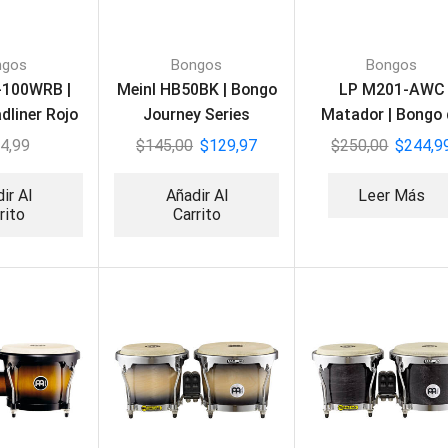
ngos
Bongos
Bongos
-100WRB |
Meinl HB50BK | Bongo
LP M201-AWC
dliner Rojo
Journey Series
Matador | Bongo 
 burst
madera
4,99
$
145,00
$
129,97
$
250,00
$
244,9
ir Al
Añadir Al
Leer Más
rito
Carrito