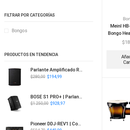
FILTRAR POR CATEGORÍAS
Bo
Meinl HB
Bongos
Bongo Hea
Vino
$
18
PRODUCTOS EN TENDENCIA
Añad
Car
Parlante Amplificado Recargable BT | Italy Audio ITL-PRO11
$
280,00
$
194,99
BOSE S1 PRO+ | Parlante Profesional PA Inalámbrico
$
1.250,00
$
928,97
Pioneer DDJ-REV1 | Controlador DJ de 2 canales estilo Scratch