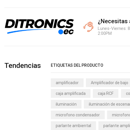
¿Necesitas
Lunes-Viernes: 8
2:00PM
Tendencias
ETIQUETAS DEL PRODUCTO
amplificador
Amplificador de bajo
caja amplificada
caja RCF
co
iluminación
iluminación de escena
microfono condensador
microfono
parlante ambiental
parlante ampli