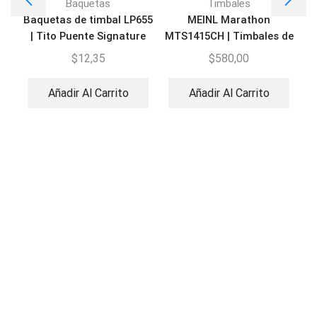
Baquetas
Timbales
Baquetas de timbal LP655
MEINL Marathon
M
| Tito Puente Signature
MTS1415CH | Timbales de
acero cromado
$
12,35
$
580,00
Añadir Al Carrito
Añadir Al Carrito