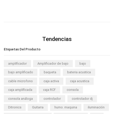
Tendencias
Etiquetas Del Producto
amplificador
Amplificador de bajo
bajo
bajo amplificado
baqueta
bateria acustica
cable microfono
caja activa
caja acustica
caja amplificada
caja RCF
consola
consola análoga
controlador
controlador dj
Ditronics
Guitarra
humo. maquina
iluminación