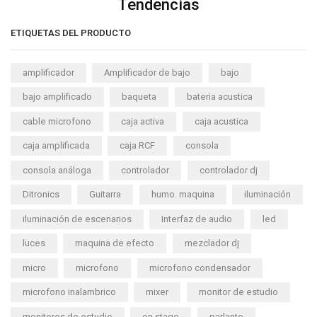
Tendencias
ETIQUETAS DEL PRODUCTO
amplificador
Amplificador de bajo
bajo
bajo amplificado
baqueta
bateria acustica
cable microfono
caja activa
caja acustica
caja amplificada
caja RCF
consola
consola análoga
controlador
controlador dj
Ditronics
Guitarra
humo. maquina
iluminación
iluminación de escenarios
Interfaz de audio
led
luces
maquina de efecto
mezclador dj
micro
microfono
microfono condensador
microfono inalambrico
mixer
monitor de estudio
monitores de estudio
on stage
parlante