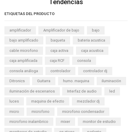
Tendencias
ETIQUETAS DEL PRODUCTO
amplificador
Amplificador de bajo
bajo
bajo amplificado
baqueta
bateria acustica
cable microfono
caja activa
caja acustica
caja amplificada
caja RCF
consola
consola análoga
controlador
controlador dj
Ditronics
Guitarra
humo. maquina
iluminación
iluminación de escenarios
Interfaz de audio
led
luces
maquina de efecto
mezclador dj
micro
microfono
microfono condensador
microfono inalambrico
mixer
monitor de estudio
monitores de estudio
on stage
parlante