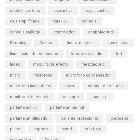
cable microfono
caja activa
caja acustica
caja amplificada
caja RCF
consola
consola análoga
controlador
controlador dj
Ditronics
Guitarra
humo. maquina
iluminación
iluminación de escenarios
Interfaz de audio
led
luces
maquina de efecto
mezclador dj
micro
microfono
microfono condensador
microfono inalambrico
mixer
monitor de estudio
monitores de estudio
on stage
parlante
parlante activo
parlante ambiental
parlante amplificado
parlante profesional
pedestal
piano
soporte
stand
sub-bajo
sub woofer
Teclado