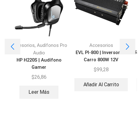
,
Accesorios
Audífonos Pro
Accesorios
EVL PI-800 | Inversor de
Re
Audio
Carro 800W 12V
HP H220S | Audífono
Gamer
$
99,28
$
26,86
Añadir Al Carrito
Leer Más