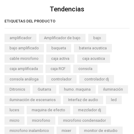
Tendencias
ETIQUETAS DEL PRODUCTO
amplificador
Amplificador de bajo
bajo
bajo amplificado
baqueta
bateria acustica
cable microfono
caja activa
caja acustica
caja amplificada
caja RCF
consola
consola análoga
controlador
controlador dj
Ditronics
Guitarra
humo. maquina
iluminación
iluminación de escenarios
Interfaz de audio
led
luces
maquina de efecto
mezclador dj
micro
microfono
microfono condensador
microfono inalambrico
mixer
monitor de estudio