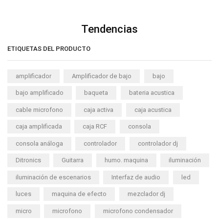
Tendencias
ETIQUETAS DEL PRODUCTO
amplificador
Amplificador de bajo
bajo
bajo amplificado
baqueta
bateria acustica
cable microfono
caja activa
caja acustica
caja amplificada
caja RCF
consola
consola análoga
controlador
controlador dj
Ditronics
Guitarra
humo. maquina
iluminación
iluminación de escenarios
Interfaz de audio
led
luces
maquina de efecto
mezclador dj
micro
microfono
microfono condensador