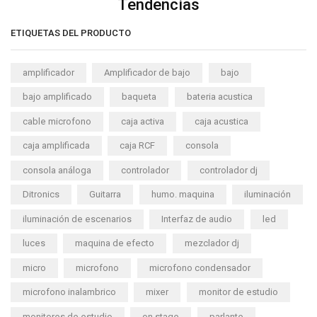
Tendencias
ETIQUETAS DEL PRODUCTO
amplificador
Amplificador de bajo
bajo
bajo amplificado
baqueta
bateria acustica
cable microfono
caja activa
caja acustica
caja amplificada
caja RCF
consola
consola análoga
controlador
controlador dj
Ditronics
Guitarra
humo. maquina
iluminación
iluminación de escenarios
Interfaz de audio
led
luces
maquina de efecto
mezclador dj
micro
microfono
microfono condensador
microfono inalambrico
mixer
monitor de estudio
monitores de estudio
on stage
parlante